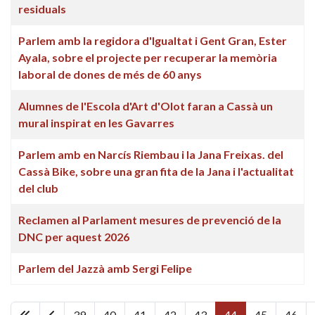
residuals
Parlem amb la regidora d'Igualtat i Gent Gran, Ester
Ayala, sobre el projecte per recuperar la memòria
laboral de dones de més de 60 anys
Alumnes de l'Escola d'Art d'Olot faran a Cassà un
mural inspirat en les Gavarres
Parlem amb en Narcís Riembau i la Jana Freixas. del
Cassà Bike, sobre una gran fita de la Jana i l'actualitat
del club
Reclamen al Parlament mesures de prevenció de la
DNC per aquest 2026
Parlem del Jazzà amb Sergi Felipe
39
40
41
42
43
44
45
46