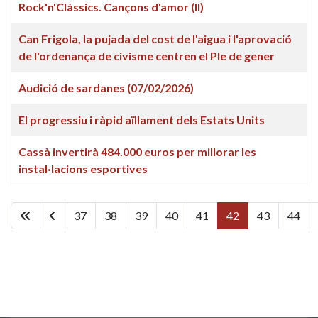
Rock'n'Clàssics. Cançons d'amor (II)
Can Frigola, la pujada del cost de l'aigua i l'aprovació
de l'ordenança de civisme centren el Ple de gener
Audició de sardanes (07/02/2026)
El progressiu i ràpid aïllament dels Estats Units
Cassà invertirà 484.000 euros per millorar les
instal·lacions esportives
37
38
39
40
41
42
43
44
Pàgina 42 de 449