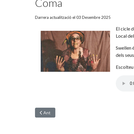
Coma
Darrera actualització el 03 Desembre 2025
El cicle 
Local del
Swellen 
dels seus
Escolteu 
Article anterior: Torna Nadalenks, el parc infantil 
Ant