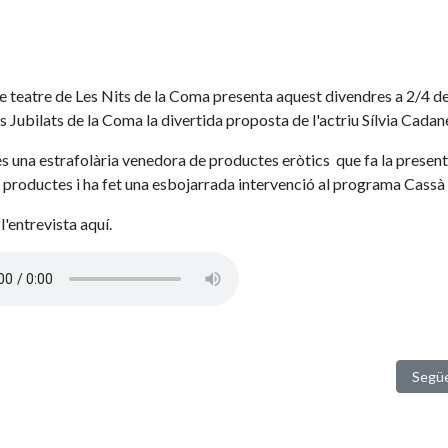
de teatre de Les Nits de la Coma presenta aquest divendres a 2/4 de
s Jubilats de la Coma la divertida proposta de l'actriu Sílvia Cadan
és una estrafolària venedora de productes eròtics que fa la presen
 productes i ha fet una esbojarrada intervenció al programa Cassà 
l'entrevista aquí.
de Nadal a Cassà
Articl
Segü