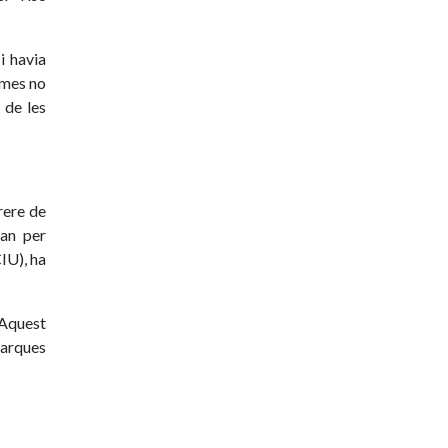
i havia
rmes no
 de les
rere de
ran per
IU), ha
 Aquest
marques