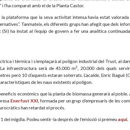
” i l’ha comparat amb el de la Planta Castor.
a plataforma que la seva activitat intensa havia estat valorada 
ternatives”. Tanmateix, els diferents grups han afegit que dels info
SI) ha instat al l’equip de govern a fer una analítica continuada
rica i tèrmica i s’emplaçarà al polígon industrial del Trust, al dar
2
. La infraestructura serà de 45.000 m
, 20.000 dels quals servi
tres però 10 d’aquests estaran soterrats. L’acalde, Enric Bagué (C
característiques de les naus existents al polígon.
 beneficis econòmics que la planta de biomassa generarà al poble.
mpresa
Enerfust XXI
, formada per un grup d’empresaris de les co
 burocràtics han retardat el procés.
a 1 del migdia. Podeu sentir-la després de l'emissió si premeu
aquí.