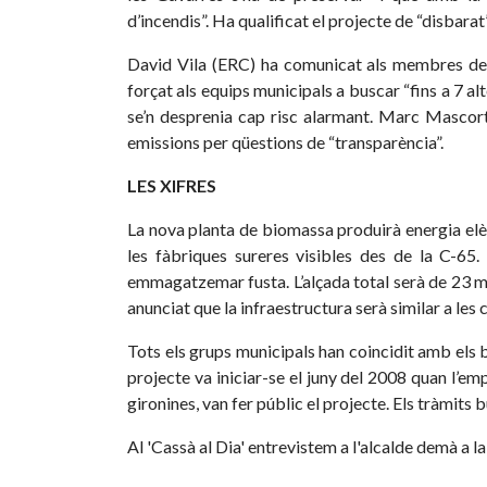
d’incendis”. Ha qualificat el projecte de “disbarat
David Vila (ERC) ha comunicat als membres de l
forçat als equips municipals a buscar “fins a 7 al
se’n desprenia cap risc alarmant. Marc Mascort (
emissions per qüestions de “transparència”.
LES XIFRES
La nova planta de biomassa produirà energia elèct
les fàbriques sureres visibles des de la C-65
emmagatzemar fusta. L’alçada total serà de 23 me
anunciat que la infraestructura serà similar a les 
Tots els grups municipals han coincidit amb els
projecte va iniciar-se el juny del 2008 quan l’e
gironines, van fer públic el projecte. Els tràmits
Al 'Cassà al Dia' entrevistem a l'alcalde demà a l