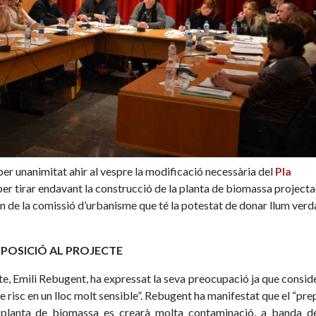
per unanimitat ahir al vespre la modificació necessària del
Pla
er tirar endavant la construcció de la planta de biomassa projecta
èn de la comissió d’urbanisme que té la potestat de donar llum verda
POSICIÓ AL PROJECTE
cte, Emili Rebugent, ha expressat la seva preocupació ja que consid
e risc en un lloc molt sensible”. Rebugent ha manifestat que el “pre
 planta de biomassa es crearà molta contaminació, a banda de