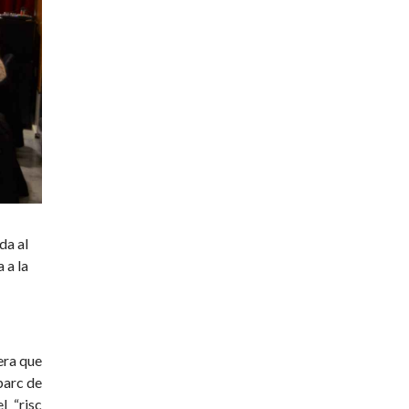
da al
 a la
era que
parc de
l “risc