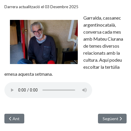
Darrera actualització el 03 Desembre 2025
Garralda, cassanec
argentinocatalà,
conversa cada mes
amb Mateu Ciurana
de temes diversos
relacionats amb la
cultura. Aquí podeu
escoltar la tertúlia
emesa aquesta setmana.
Article anterior: Els Petits Marxants de Paraules a la ràdio
Article següent
Ant
Següent