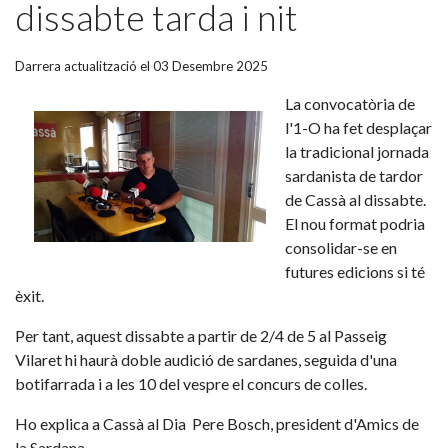
dissabte tarda i nit
Darrera actualització el 03 Desembre 2025
La convocatòria de
l'1-O ha fet desplaçar
la tradicional jornada
sardanista de tardor
de Cassà al dissabte.
El nou format podria
consolidar-se en
futures edicions si té
èxit.
Per tant, aquest dissabte a partir de 2/4 de 5 al Passeig
Vilaret hi haurà doble audició de sardanes, seguida d'una
botifarrada i a les 10 del vespre el concurs de colles.
Ho explica a Cassà al Dia Pere Bosch, president d'Amics de
la Sardana.