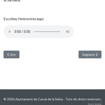
Escolteu l'entrevista aquí.
Article anterior: Jorge Garralda col•labora amb Ràdio Cassà
Article següent:
Ant
Següent
© 2026 Ajuntament de Cassà de la Selva - Tots els drets reservats.
Avis legal