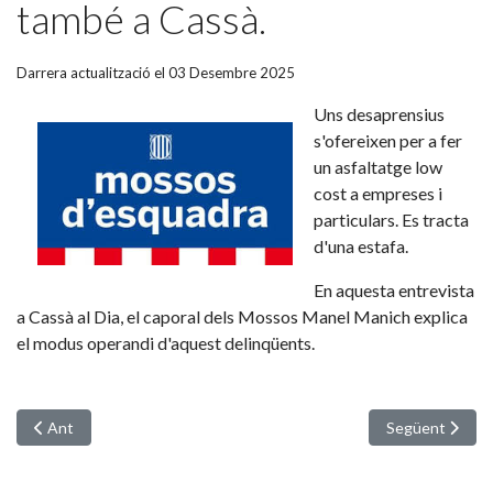
també a Cassà.
Darrera actualització el 03 Desembre 2025
Uns desaprensius
s'ofereixen per a fer
un asfaltatge low
cost a empreses i
particulars. Es tracta
d'una estafa.
En aquesta entrevista
a Cassà al Dia, el caporal dels Mossos Manel Manich explica
el modus operandi d'aquest delinqüents.
Article anterior: Centenari Xavier Carbó: Es presenta l'edició il•lust
Article següent
Ant
Següent