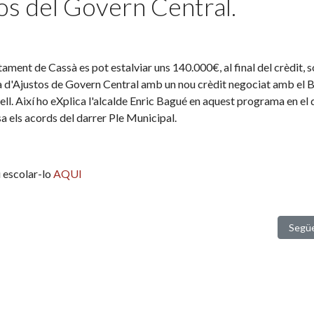
tos del Govern Central.
tament de Cassà es pot estalviar uns 140.000€, al final del crèdit, s
a d'Ajustos de Govern Central amb un nou crèdit negociat amb el 
ll. Així ho eXplica l'alcalde Enric Bagué en aquest programa en el 
a els acords del darrer Ple Municipal.
 escolar-lo
AQUI
 temporada del programa“Més enllà de l’esport”
Artic
Segü