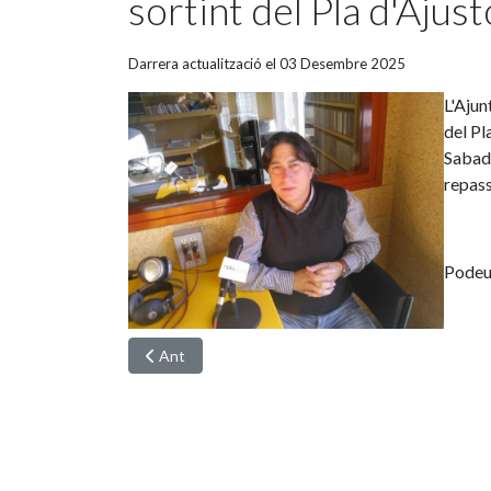
sortint del Pla d'Ajus
Darrera actualització el 03 Desembre 2025
L'Ajun
del Pl
Sabade
repass
Podeu
Article anterior: Josep Mª Dausà enceta la primera
Ant