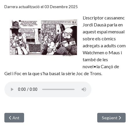
Darrera actualització el 03 Desembre 2025
L'escriptor cassanenc
Jordi Dausà parla en
aquest espai mensual
sobre els còmics
adreçats a adults com
Watchmen o Maus i
també de les
novel•la Cançó de
Gel i Foc en la que s'ha basat la sèrie Joc de Trons.
Article anterior: Aquest dissabte al matí, jornada de portes obertes 
Article següent:
Ant
Següent