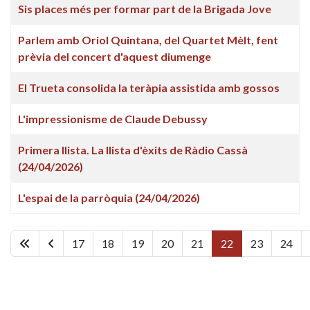
Sis places més per formar part de la Brigada Jove
Parlem amb Oriol Quintana, del Quartet Mèlt, fent
prèvia del concert d'aquest diumenge
El Trueta consolida la teràpia assistida amb gossos
L'impressionisme de Claude Debussy
Primera llista. La llista d'èxits de Ràdio Cassà
(24/04/2026)
L'espai de la parròquia (24/04/2026)
17
18
19
20
21
22
23
24
Pàgina 22 de 449