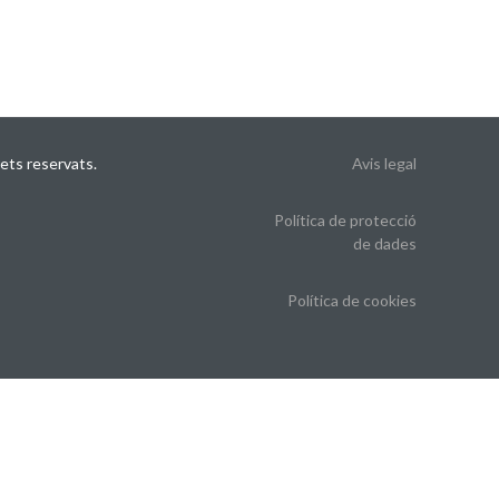
ets reservats.
Avis legal
Política de protecció
de dades
Política de cookies