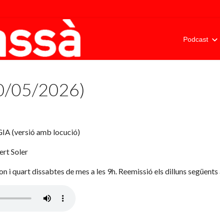
Podcast
30/05/2026)
 (versió amb locució)
ert Soler
n i quart dissabtes de mes a les 9h. Reemissió els dilluns següents 