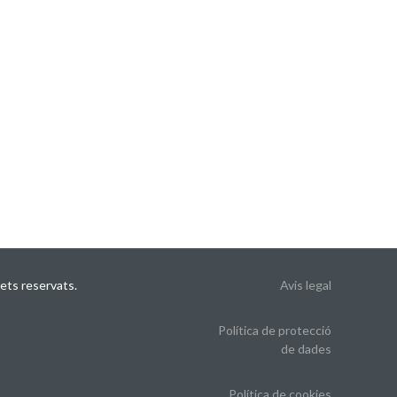
ets reservats.
Avis legal
Política de protecció
de dades
Política de cookies