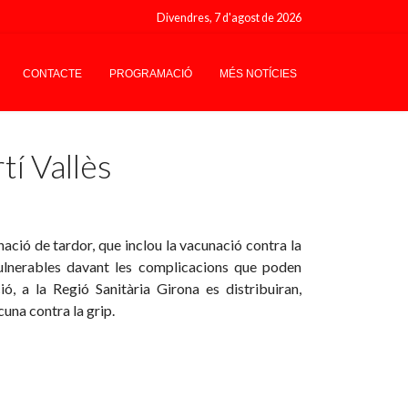
Divendres, 7 d'agost de 2026
CONTACTE
PROGRAMACIÓ
MÉS NOTÍCIES
í Vallès
ació de tardor, que inclou la vacunació contra la
vulnerables davant les complicacions que poden
ó, a la Regió Sanitària Girona es distribuiran,
cuna contra la grip.