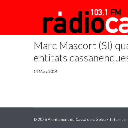
Marc Mascort (SI) qua
entitats cassanenque
14 Març 2014
© 2026 Ajuntament de Cassà de la Selva - Tots els dr