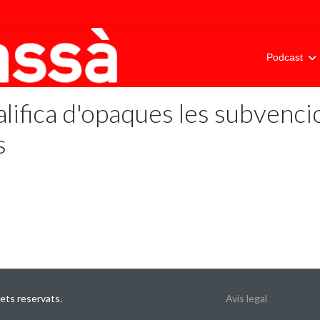
Podcast
lifica d'opaques les subvenci
s
ets reservats.
Avis legal