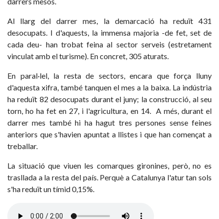
darrers mesos.
Al llarg del darrer mes, la demarcació ha reduït 431
desocupats. I d'aquests, la immensa majoria -de fet, set de
cada deu- han trobat feina al sector serveis (estretament
vinculat amb el turisme). En concret, 305 aturats.
En paral·lel, la resta de sectors, encara que força lluny
d'aquesta xifra, també tanquen el mes a la baixa. La indústria
ha reduït 82 desocupats durant el juny; la construcció, al seu
torn, ho ha fet en 27, i l'agricultura, en 14. A més, durant el
darrer mes també hi ha hagut tres persones sense feines
anteriors que s'havien apuntat a llistes i que han començat a
treballar.
La situació que viuen les comarques gironines, però, no es
trasllada a la resta del país. Perquè a Catalunya l'atur tan sols
s'ha reduït un tímid 0,15%.