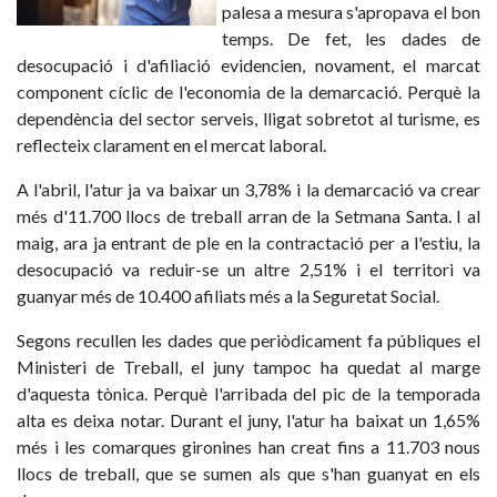
palesa a mesura s'apropava el bon
temps. De fet, les dades de
desocupació i d'afiliació evidencien, novament, el marcat
component cíclic de l'economia de la demarcació. Perquè la
dependència del sector serveis, lligat sobretot al turisme, es
reflecteix clarament en el mercat laboral.
A l'abril, l'atur ja va baixar un 3,78% i la demarcació va crear
més d'11.700 llocs de treball arran de la Setmana Santa. I al
maig, ara ja entrant de ple en la contractació per a l'estiu, la
desocupació va reduir-se un altre 2,51% i el territori va
guanyar més de 10.400 afiliats més a la Seguretat Social.
Segons recullen les dades que periòdicament fa públiques el
Ministeri de Treball, el juny tampoc ha quedat al marge
d'aquesta tònica. Perquè l'arribada del pic de la temporada
alta es deixa notar. Durant el juny, l'atur ha baixat un 1,65%
més i les comarques gironines han creat fins a 11.703 nous
llocs de treball, que se sumen als que s'han guanyat en els