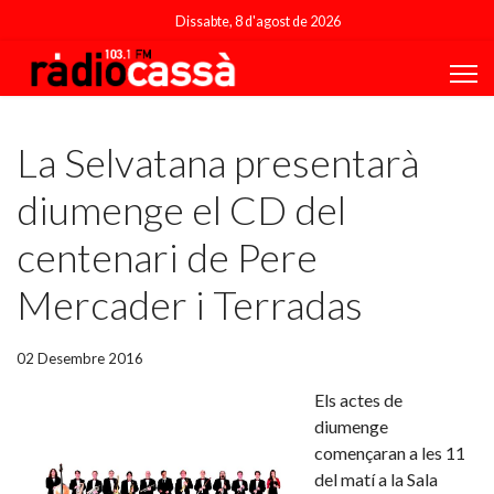
Dissabte, 8 d'agost de 2026
Featured
La Selvatana presentarà
diumenge el CD del
centenari de Pere
Mercader i Terradas
02 Desembre 2016
Els actes de
diumenge
començaran a les 11
del matí a la Sala