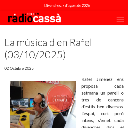
Divendres, 7 d'agost de 2026
Featured
La música d'en Rafel
(03/10/2025)
02 Octubre 2025
Rafel Jiménez ens
proposa cada
setmana un parell o
tres de cançons
d’estils ben diversos.
L’espai, curt però
intens, s’emet cada
divendres dins el