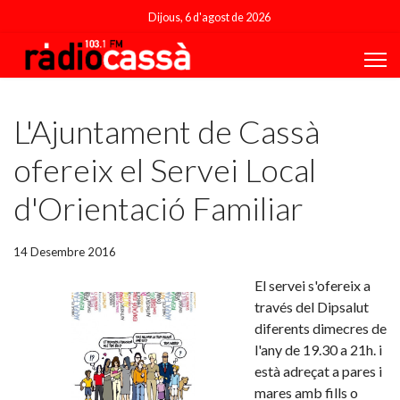
Dijous, 6 d'agost de 2026
Featured
L'Ajuntament de Cassà
ofereix el Servei Local
d'Orientació Familiar
14 Desembre 2016
El servei s'ofereix a
través del Dipsalut
diferents dimecres de
l'any de 19.30 a 21h. i
està adreçat a pares i
mares amb fills o