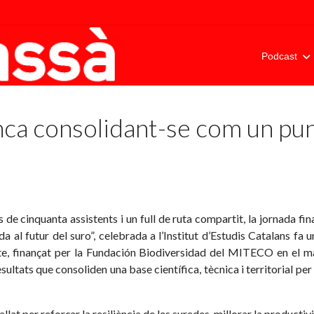
Podcast
consolidant-se com un punt d
de cinquanta assistents i un full de ruta compartit, la jorna
a al futur del suro”, celebrada a l’Institut d’Estudis Catalans fa 
ecte, finançat per la Fundación Biodiversidad del MITECO en el 
sultats que consoliden una base científica, tècnica i territorial pe
 per reforçar la resiliència de les suredes, millorar la productivit