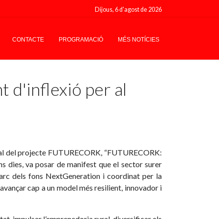
Dijous, 6 d'agost de 2026
CONTACTE
PROGRAMACIÓ
MÉS NOTÍCIES
'inflexió per al
da final del projecte FUTURECORK, “FUTURECORK:
uns dies, va posar de manifest que el sector surer
marc dels fons NextGeneration i coordinat per la
r avançar cap a un model més resilient, innovador i
at, impulsar l’emprenedoria rural, diversificar els