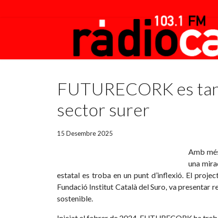
Featured
FUTURECORK es tanca 
sector surer
15 Desembre 2025
Amb més 
una mirad
estatal es troba en un punt d’inflexió. El proj
Fundació Institut Català del Suro, va presentar re
sostenible.
Iniciat el febrer de 2024, FUTURECORK ha treballat