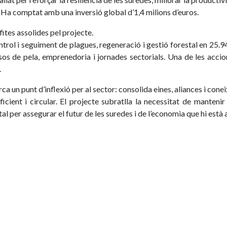
r. Ha comptat amb una inversió global d’1,4 milions d’euros.
fites assolides pel projecte.
l i seguiment de plagues, regeneració i gestió forestal en 25.94
os de pela, emprenedoria i jornades sectorials. Una de les acci
.
un punt d’inflexió per al sector: consolida eines, aliances i con
cient i circular. El projecte subratlla la necessitat de mantenir l
l per assegurar el futur de les suredes i de l’economia que hi està 