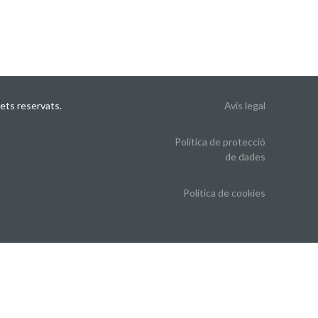
ets reservats.
Avis legal
Política de protecció
de dades
Política de cookies