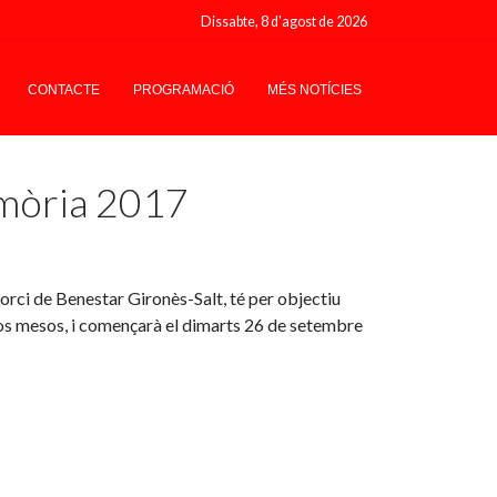
Dissabte, 8 d'agost de 2026
CONTACTE
PROGRAMACIÓ
MÉS NOTÍCIES
memòria 2017
orci de Benestar Gironès-Salt, té per objectiu
 dos mesos, i començarà el dimarts 26 de setembre