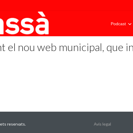
Podcast
 el nou web municipal, que in
ets reservats.
Avis legal