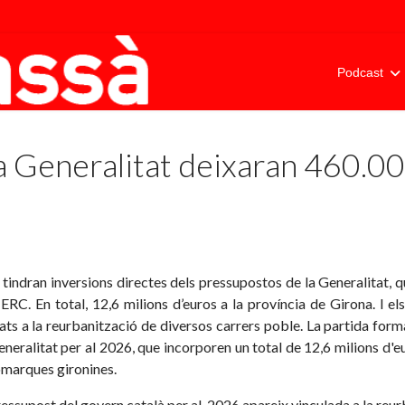
Podcast
a Generalitat deixaran 460.00
 tindran inversions directes dels pressupostos de la Generalitat, q
ERC. En total, 12,6 milions d’euros a la província de Girona. I e
ts a la reurbanització de diversos carrers poble. La partida form
neralitat per al 2026, que incorporen un total de 12,6 milions d'e
omarques gironines.
essupost del govern català per al 2026 apareix vinculada a la reurba