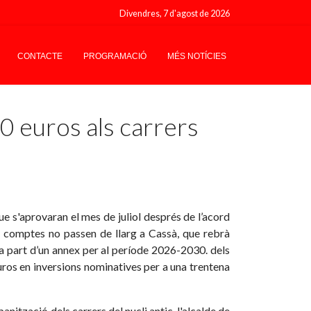
Divendres, 7 d'agost de 2026
CONTACTE
PROGRAMACIÓ
MÉS NOTÍCIES
0 euros als carrers
ue s'aprovaran el mes de juliol després de l’acord
ls comptes no passen de llarg a Cassà, que rebrà
a part d’un annex per al període 2026-2030. dels
uros en inversions nominatives per a una trentena
nització dels carrers del nucli antic, l'alcalde de