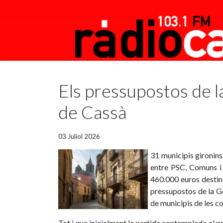
Featured
Els pressupostos de l
de Cassà
03 Juliol 2026
31 municipis gironins
entre PSC, Comuns i 
460.000 euros destina
pressupostos de la Ge
de municipis de les c
Tot i que inicialment la partida contemplada al pr