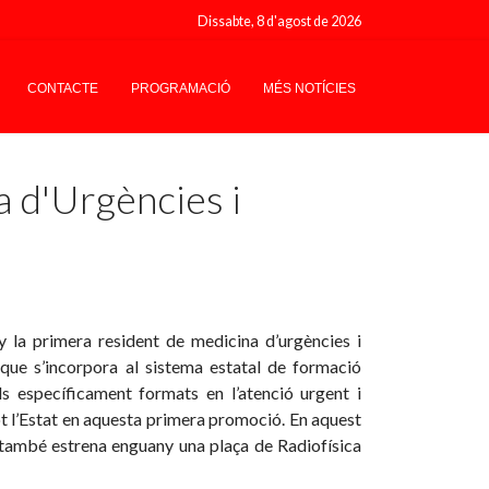
Dissabte, 8 d'agost de 2026
CONTACTE
PROGRAMACIÓ
MÉS NOTÍCIES
a d'Urgències i
y la primera resident de medicina d’urgències i
 que s’incorpora al sistema estatal de formació
ls específicament formats en l’atenció urgent i
ot l’Estat en aquesta primera promoció. En aquest
e també estrena enguany una plaça de Radiofísica