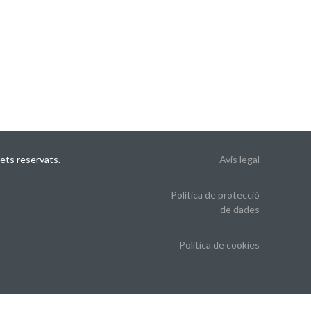
ets reservats.
Avis legal
Política de protecció
de dades
Política de cookies