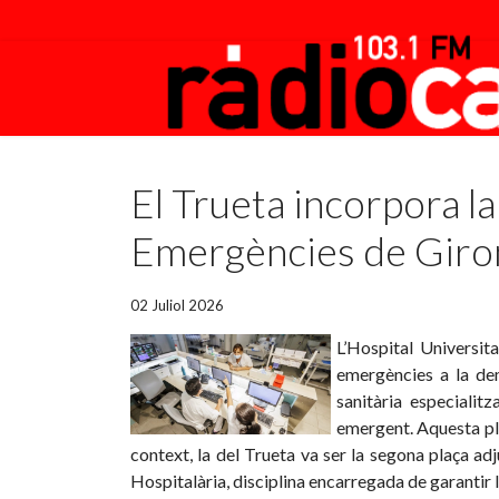
Featured
El Trueta incorpora l
Emergències de Giro
02 Juliol 2026
L’Hospital Universit
emergències a la dem
sanitària especialit
emergent. Aquesta pla
context, la del Trueta va ser la segona plaça a
Hospitalària, disciplina encarregada de garantir l’