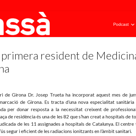
Podcast
a primera resident de Medicin
na
ari de Girona Dr. Josep Trueta ha incorporat aquest mes de jun
arcació de Girona. Es tracta d’una nova especialitat sanitària
zada per donar resposta a la necessitat creixent de professiona
ça de residència és una de les 82 que s’han creat a hospitals de t
djudicada de les 11 assignades a hospitals de Catalunya. El centr
ús segur i eficient de les radiacions ionitzants en l’àmbit sanitari.