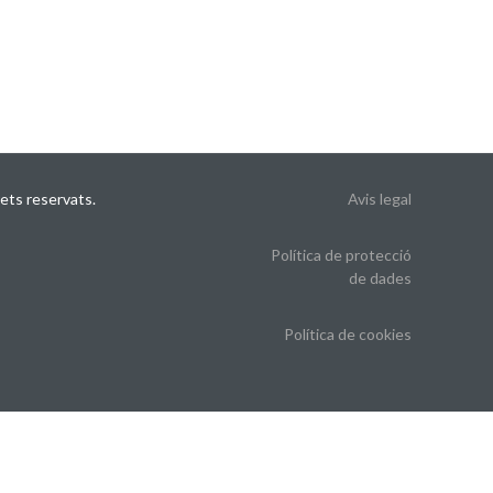
ets reservats.
Avis legal
Política de protecció
de dades
Política de cookies