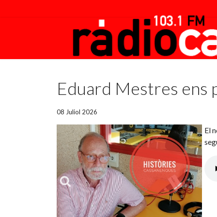
Featured
Eduard Mestres ens pa
08 Juliol 2026
El n
seg