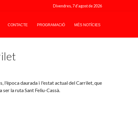
Divendres, 7 d'agost de 2026
CONTACTE
PROGRAMACIÓ
MÉS NOTÍCIES
ilet
, l'època daurada i l'estat actual del Carrilet, que
 ser la ruta Sant Feliu-Cassà.