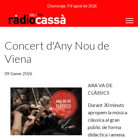
Diumenge, 9 d'agost de 2026
Featured
Concert d'Any Nou de
Viena
09 Gener 2026
ARA VA DE
CLÀSSICS
Durant 30 minuts
apropem la música
clàssica al gran
públic de forma
didàctica i amena.