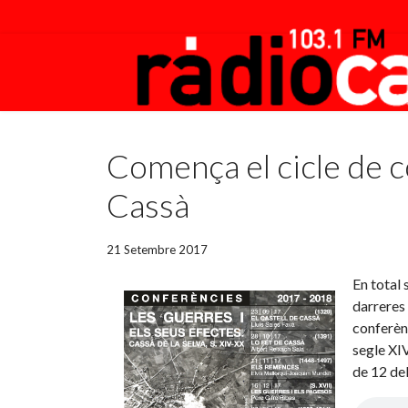
Featured
Comença el cicle de c
Cassà
21 Setembre 2017
En total 
darreres 
conferènc
segle XIV
de 12 del