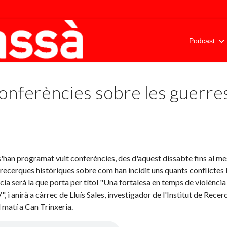
Podcast
onferències sobre les guerres 
s'han programat vuit conferències, des d'aquest dissabte fins al mes 
recerques històriques sobre com han incidit uns quants conflictes b
ia serà la que porta per títol "Una fortalesa en temps de violència fe
", i anirà a càrrec de Lluís Sales, investigador de l'Institut de Rec
 matí a Can Trinxeria.