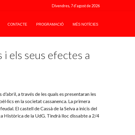
Divendres, 7 d'agost de 2026
CONTACTE
PROGRAMACIÓ
MÉS NOTÍCIES
i els seus efectes a
d'abril, a través de les quals es presentaran les
èl·lics en la societat cassanenca. La primera
udal. El castell de Cassà de la Selva a inicis del
erca Històrica de la UdG. Tindrà lloc dissabte a 2/4