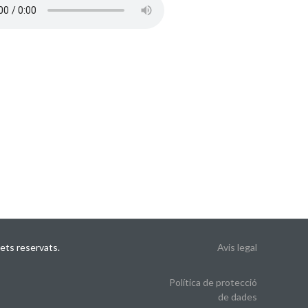
ets reservats.
Avis legal
Política de protecció
de dades