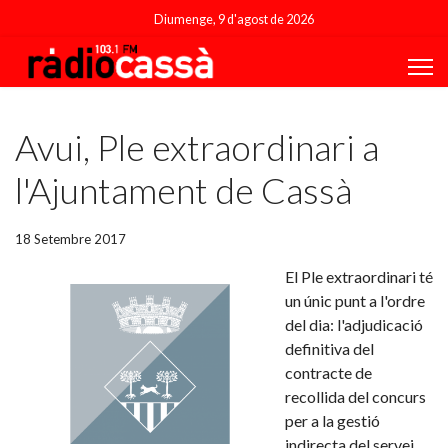
Diumenge, 9 d'agost de 2026
Featured
Avui, Ple extraordinari a
l'Ajuntament de Cassà
18 Setembre 2017
El Ple extraordinari té
un únic punt a l'ordre
del dia: l'adjudicació
definitiva del
contracte de
recollida del concurs
per a la gestió
indirecta del servei