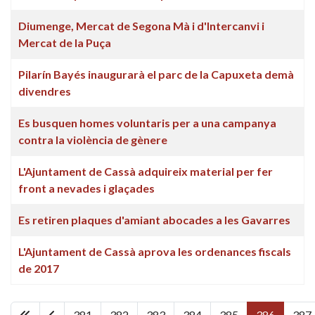
Diumenge, Mercat de Segona Mà i d'Intercanvi i
Mercat de la Puça
Pilarín Bayés inaugurarà el parc de la Capuxeta demà
divendres
Es busquen homes voluntaris per a una campanya
contra la violència de gènere
L'Ajuntament de Cassà adquireix material per fer
front a nevades i glaçades
Es retiren plaques d'amiant abocades a les Gavarres
L'Ajuntament de Cassà aprova les ordenances fiscals
de 2017
381
382
383
384
385
386
387